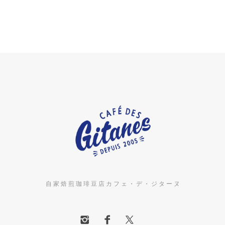
自 家 焙 煎 珈 琲 豆 店 カ フ ェ ・ デ ・ ジ タ ー ヌ