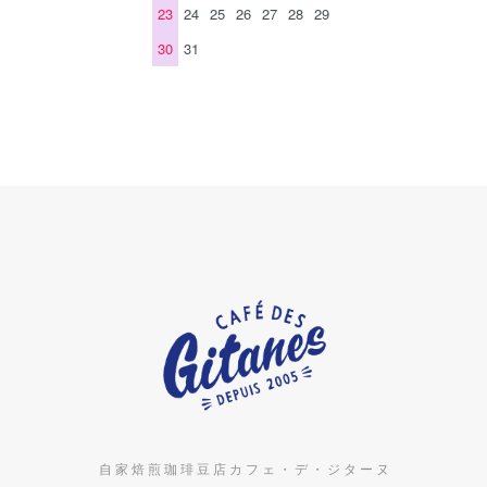
23
24
25
26
27
28
29
30
31
自 家 焙 煎 珈 琲 豆 店 カ フ ェ ・ デ ・ ジ タ ー ヌ