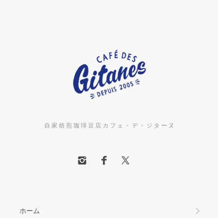
自 家 焙 煎 珈 琲 豆 店 カ フ ェ ・ デ ・ ジ タ ー ヌ
ホーム